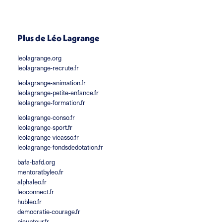
Plus de Léo Lagrange
leolagrange.org
leolagrange-recrute.fr
leolagrange-animation.fr
leolagrange-petite-enfance.fr
leolagrange-formation.fr
leolagrange-conso.fr
leolagrange-sport.fr
leolagrange-vieasso.fr
leolagrange-fondsdedotation.fr
bafa-bafd.org
mentoratbyleo.fr
alphaleo.fr
leoconnect.fr
hubleo.fr
democratie-courage.fr
picuptour.fr