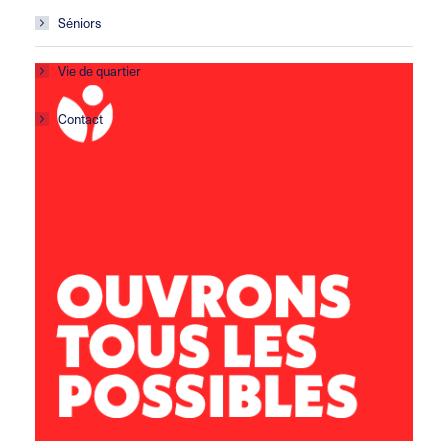
Séniors
Vie de quartier
Contact
Centre social Calcaïra
21 avenue du 8 mai 1945
13127 Vitrolles
04 42 77 56 90
vitrolles@leolagrange.org