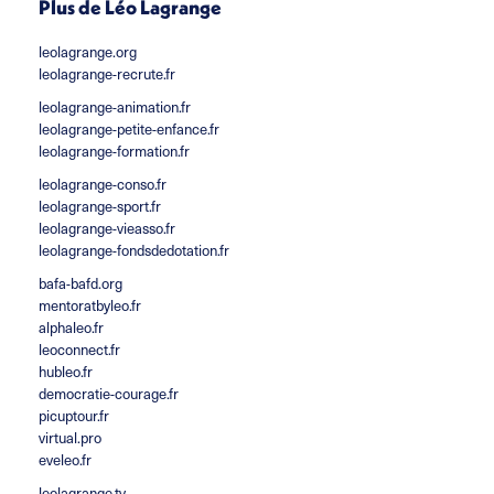
Plus de Léo Lagrange
leolagrange.org
leolagrange-recrute.fr
leolagrange-animation.fr
leolagrange-petite-enfance.fr
leolagrange-formation.fr
leolagrange-conso.fr
leolagrange-sport.fr
leolagrange-vieasso.fr
leolagrange-fondsdedotation.fr
bafa-bafd.org
mentoratbyleo.fr
alphaleo.fr
leoconnect.fr
hubleo.fr
democratie-courage.fr
picuptour.fr
virtual.pro
eveleo.fr
leolagrange.tv