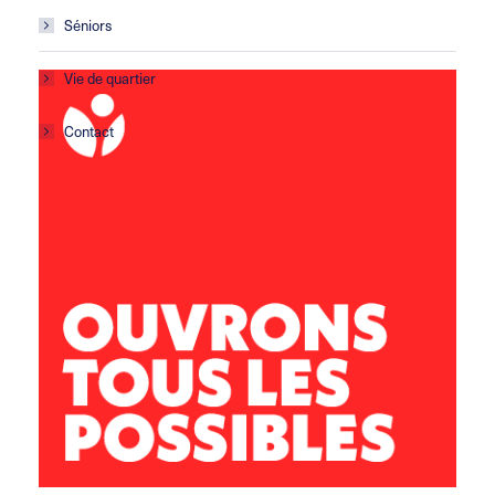
Séniors
Vie de quartier
Contact
Centre social Calcaïra
21 avenue du 8 mai 1945
13127 Vitrolles
04 42 77 56 90
vitrolles@leolagrange.org