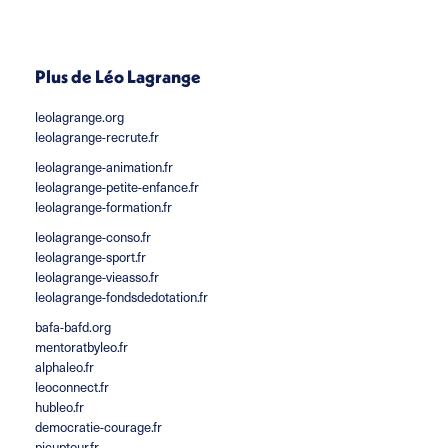
Plus de Léo Lagrange
leolagrange.org
leolagrange-recrute.fr
leolagrange-animation.fr
leolagrange-petite-enfance.fr
leolagrange-formation.fr
leolagrange-conso.fr
leolagrange-sport.fr
leolagrange-vieasso.fr
leolagrange-fondsdedotation.fr
bafa-bafd.org
mentoratbyleo.fr
alphaleo.fr
leoconnect.fr
hubleo.fr
democratie-courage.fr
picuptour.fr