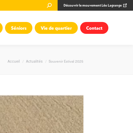
Recherche
Découvrir le mouvement Léo Lagrange
:
Séniors
Vie de quartier
Contact
Vous êtes ici :
Souvenir Estival 2025
Accueil
Actualités