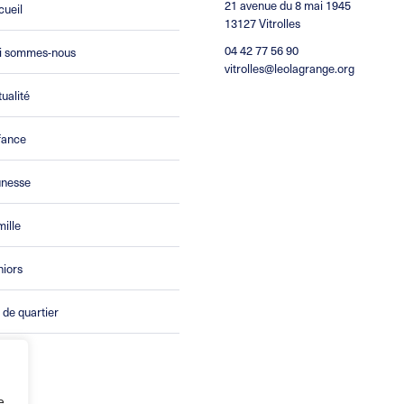
21 avenue du 8 mai 1945
cueil
13127 Vitrolles
04 42 77 56 90
i sommes-nous
vitrolles@leolagrange.org
ualité
fance
unesse
ille
niors
 de quartier
ntact
e