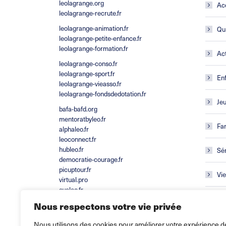
leolagrange.org
Ac
leolagrange-recrute.fr
leolagrange-animation.fr
Qu
leolagrange-petite-enfance.fr
leolagrange-formation.fr
Act
leolagrange-conso.fr
leolagrange-sport.fr
En
leolagrange-vieasso.fr
leolagrange-fondsdedotation.fr
Je
bafa-bafd.org
mentoratbyleo.fr
Fam
alphaleo.fr
leoconnect.fr
hubleo.fr
Sé
democratie-courage.fr
picuptour.fr
Vie
virtual.pro
eveleo.fr
Co
Nous respectons votre vie privée
leolagrange.tv
leolagrange.io
Nous utilisons des cookies pour améliorer votre expérience d