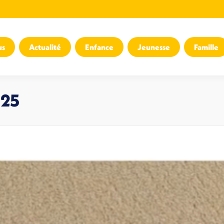
us
Actualité
Enfance
Jeunesse
Famille
025