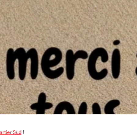
artier Sud
!