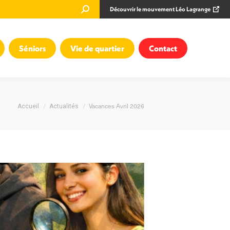
Recherche
Découvrir le mouvement Léo Lagrange
:
Séniors
Vie de quartier
Contact
Vous êtes ici :
Vacances Avril 2026
Accueil
Actualités