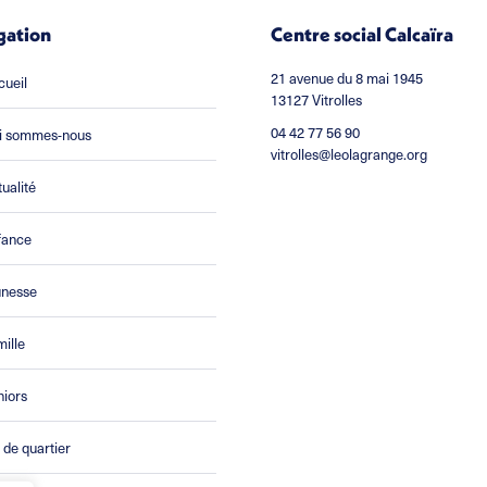
gation
Centre social Calcaïra
21 avenue du 8 mai 1945
cueil
13127 Vitrolles
04 42 77 56 90
i sommes-nous
vitrolles@leolagrange.org
ualité
fance
unesse
ille
niors
 de quartier