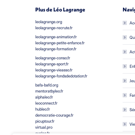
Plus de Léo Lagrange
Navi
leolagrange.org
Ac
leolagrange-recrute.fr
leolagrange-animation.fr
Qu
leolagrange-petite-enfance.fr
leolagrange-formation.fr
Act
leolagrange-conso.fr
leolagrange-sport.fr
En
leolagrange-vieasso.fr
leolagrange-fondsdedotation.fr
Je
bafa-bafd.org
mentoratbyleo.fr
Fam
alphaleo.fr
leoconnect.fr
hubleo.fr
Sé
democratie-courage.fr
picuptour.fr
Vie
virtual.pro
eveleo.fr