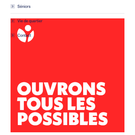
Séniors
Vie de quartier
Contact
Centre social Calcaïra
21 avenue du 8 mai 1945
13127 Vitrolles
04 42 77 56 90
vitrolles@leolagrange.org