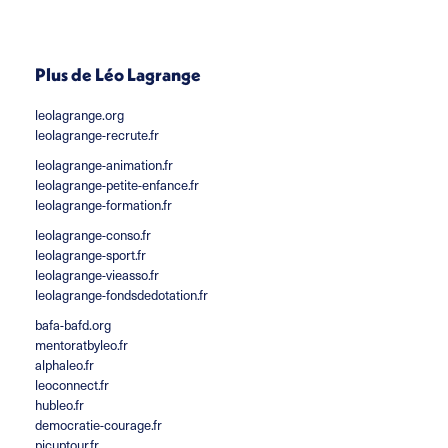
Plus de Léo Lagrange
leolagrange.org
leolagrange-recrute.fr
leolagrange-animation.fr
leolagrange-petite-enfance.fr
leolagrange-formation.fr
leolagrange-conso.fr
leolagrange-sport.fr
leolagrange-vieasso.fr
leolagrange-fondsdedotation.fr
bafa-bafd.org
mentoratbyleo.fr
alphaleo.fr
leoconnect.fr
hubleo.fr
democratie-courage.fr
picuptour.fr